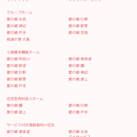
グループホーム
愛の郷 水呑
愛の郷 引野
愛の郷 神辺
愛の郷 駅家
愛の郷 戸手
愛の郷 笠岡
桃源の家 大島
小規模多機能ホーム
愛の郷 芦田川
愛の郷 東深津
愛の郷 新涯
愛の郷 曙
愛の郷 引野
愛の郷 神辺
愛の郷 駅家
愛の郷 道上
愛の郷 戸手
住宅型有料老人ホーム
愛の郷 曙
愛の郷 引野
愛の郷 道上
愛の郷 戸手
サービス付き高齢者向け住宅
愛の郷 東深津
愛の郷 水呑
デイサービス